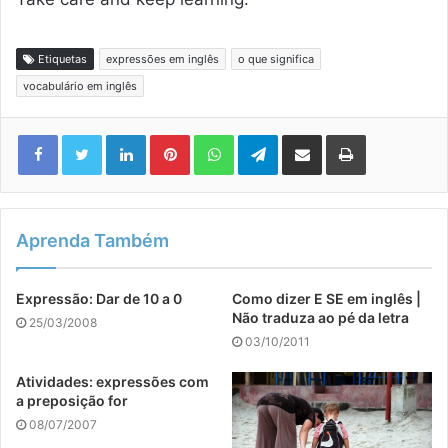
Etiquetas
expressões em inglês
o que significa
vocabulário em inglês
Linkedin
Pinterest
WhatsApp
Telegram
Compartilhar via e-mail
Imprimir
Aprenda Também
Expressão: Dar de 10 a 0
Como dizer E SE em inglês |
Não traduza ao pé da letra
25/03/2008
03/10/2011
Atividades: expressões com
a preposição for
08/07/2007