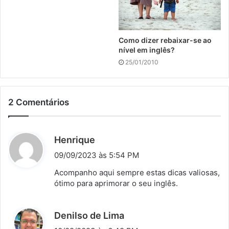
Como dizer rebaixar-se ao
nível em inglês?
25/01/2010
2 Comentários
d
Henrique
i
09/09/2023 às 5:54 PM
s
Acompanho aqui sempre estas dicas valiosas,
s
ótimo para aprimorar o seu inglês.
e
:
d
Denilso de Lima
i