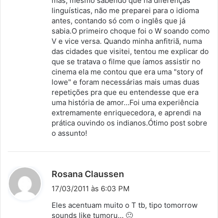
mas, mesmo sabendo que há diferenças
e
linguísticas, não me preparei para o idioma
:
antes, contando só com o inglês que já
sabia.O primeiro choque foi o W soando como
V e vice versa. Quando minha anfitriã, numa
das cidades que visitei, tentou me explicar do
que se tratava o filme que íamos assistir no
cinema ela me contou que era uma "story of
lowe" e foram necessárias mais umas duas
repetições pra que eu entendesse que era
uma história de amor…Foi uma experiência
extremamente enriquecedora, e aprendi na
prática ouvindo os indianos.Ótimo post sobre
o assunto!
d
Rosana Claussen
i
17/03/2011 às 6:03 PM
s
Eles acentuam muito o T tb, tipo tomorrow
s
sounds like tumoru… 🙂