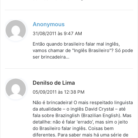
e
:
d
Anonymous
i
31/08/2011 às 9:47 AM
s
Então quando brasileiro falar mal inglês,
s
vamos chamar de "Inglês Brasileiro"? Só pode
ser brincadeira…
e
:
d
Denilso de Lima
i
05/09/2011 às 12:38 PM
s
Não é brincadeira! O mais respeitado linguista
s
da atualidade – o inglês David Crystal – até
fala sobre Brazinglish (Brazilian English). Mas
e
detallhe: não é falar 'errado', mas sim o jeito
:
do Brasileiro falar inglês. Coisas bem
diferentes. Para saber mais há uma série de