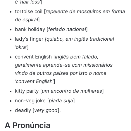
é ‘hair loss’
]
tortoise coil [
repelente de mosquitos em forma
de espiral
]
bank holiday [
feriado nacional
]
lady’s finger
[quiabo, em inglês tradicional
‘okra’
]
convent English [
inglês bem falado,
geralmente aprende-se com missionários
vindo de outros países por isto o nome
‘convent English’
]
kitty party [
um encontro de mulheres
]
non-veg joke [
piada suja
]
deadly [
very good
].
A Pronúncia