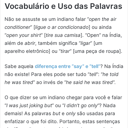
Vocabulário e Uso das Palavras
Não se assuste se um indiano falar “
open the air
conditioner
” [
ligue o ar condicionado
] ou ainda
“
open your shirt
” [
tire sua camisa
]. “Open” na Índia,
além de
abrir
, também significa “
ligar
” [um
aparelho eletrônico] ou “
tirar
” [uma peça de roupa].
Sabe aquela
diferença entre “say” e “tell”
? Na Índia
não existe! Para eles pode ser tudo “
tell
“: “
he told
he was tired
” ao invés de “
he said he was tired
“.
O que dizer se um indiano chegar para você e falar
“
I was just joking but
” ou “
I didn’t go only
“? Nada
demais! As palavras
but
e
only
são usadas para
enfatizar o que foi dito. Portanto, estas sentenças