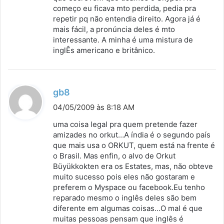
começo eu ficava mto perdida, pedia pra
:
repetir pq não entendia direito. Agora já é
mais fácil, a pronúncia deles é mto
interessante. A minha é uma mistura de
inglÊs americano e britânico.
d
gb8
i
04/05/2009 às 8:18 AM
s
uma coisa legal pra quem pretende fazer
s
amizades no orkut…A índia é o segundo país
que mais usa o ORKUT, quem está na frente é
e
o Brasil. Mas enfin, o alvo de Orkut
:
Büyükkokten era os Estates, mas, não obteve
muito sucesso pois eles não gostaram e
preferem o Myspace ou facebook.Eu tenho
reparado mesmo o inglês deles são bem
diferente em algumas coisas…O mal é que
muitas pessoas pensam que inglês é