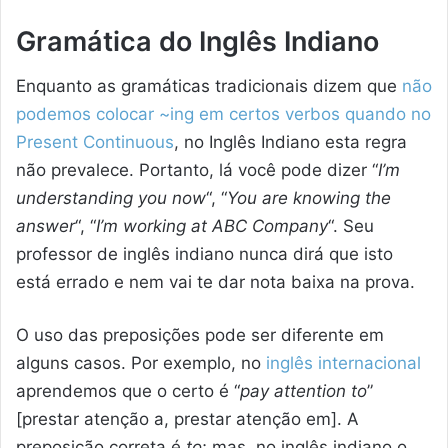
Gramática do Inglês Indiano
Enquanto as gramáticas tradicionais dizem que
não
podemos colocar ~ing em certos verbos quando no
Present Continuous
, no Inglês Indiano esta regra
não prevalece. Portanto, lá você pode dizer “
I’m
understanding you now
“, “
You are knowing the
answer
“, “
I’m working at ABC Company
“. Seu
professor de inglês indiano nunca dirá que isto
está errado e nem vai te dar nota baixa na prova.
O uso das preposições pode ser diferente em
alguns casos. Por exemplo, no
inglês internacional
aprendemos que o certo é “
pay attention to
”
[prestar atenção a, prestar atenção em]. A
preposição correta é
to
; mas, no inglês indiano o