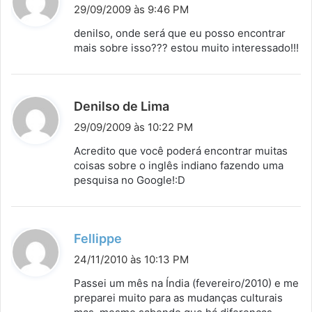
i
29/09/2009 às 9:46 PM
s
denilso, onde será que eu posso encontrar
s
mais sobre isso??? estou muito interessado!!!
e
:
d
Denilso de Lima
i
29/09/2009 às 10:22 PM
s
Acredito que você poderá encontrar muitas
s
coisas sobre o inglês indiano fazendo uma
pesquisa no Google!:D
e
:
d
Fellippe
i
24/11/2010 às 10:13 PM
s
Passei um mês na Índia (fevereiro/2010) e me
s
preparei muito para as mudanças culturais