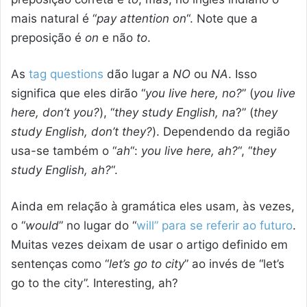
mais natural é “
pay attention on
“. Note que a
preposição é
on
e não
to
.
As
tag questions
dão lugar a
NO
ou
NA
. Isso
significa que eles dirão “
you live here, no?
” (
you live
here, don’t you?
), “
they study English, na
?” (
they
study English, don’t they?
). Dependendo da região
usa-se também o “
ah
“:
you live here, ah?
“, “
they
study English, ah?
“.
Ainda em relação à gramática eles usam, às vezes,
o “
would
” no lugar do “
will” para se referir ao futuro
.
Muitas vezes deixam de usar o artigo definido em
sentenças como “
let’s go to city
” ao invés de “let’s
go to the city”. Interesting, ah?