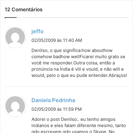
12 Comentários
d
jeffo
i
02/05/2009 às 11:40 AM
s
Denilso, o que significa:how abouthow
s
comehow badhow wellFicarei muito grato se
você me responder.Outra coisa, então a
e
pronúncia na Índia é vill e vould, e não will e
:
would, pelo o que eu pude entender.Abraços!
d
Daniela Pedrinha
i
02/05/2009 às 11:59 PM
s
Adorei o post Denilso.. eu tenho amigos
s
indianos e eles falam diferente mesmo, tanto
qdo escrevem qdo usamos o Skype. No
e