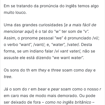
Em se tratando da pronúncia do inglês temos algo
muito louco.
Uma das grandes curiosidades [
e a mais fácil de
mencionar aqui
] é o tal do “w” ter som de “v”.
Assim, o pronome pessoal “we” é pronunciado /vi/;
o verbo “want”, /vant/; e, “water”, /vater/. Desta
forma, se um indiano falar /
vi vant vater
/, não se
assuste ele está dizendo “we want water”.
Os sons do th em
they
e
three
soam como
day
e
tree
.
Já o som do
r
em
bear
e
pear
soam como o nosso
r
em ca
r
o mas de modo mais demorado. Ou pode
ser deixado de fora –
como no inglês britânico
–