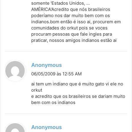
somente 'Estados Unidos, …
AMÉRICA'Acredito que nós brasileiros
poderíamo nos dar muito bem com os
indianos.bom então é isso ai, procurem em
comunidades do orkut pois se voces
procuram pessoas que fale ingles para
praticar, nossos amigos indianos estão ai
d
Anonymous
i
06/05/2009 às 12:55 AM
s
ai tem um indiano que é muito gato vi ele no
s
orkut
e acredito que os brasileiros se dariam muito
e
bem com os indianos
:
d
Anonymous