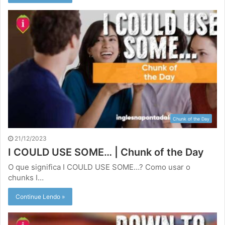
Chunk of the Day
21/12/2023
I COULD USE SOME… | Chunk of the Day
O que significa I COULD USE SOME…? Como usar o
chunks I…
Continue Lendo »