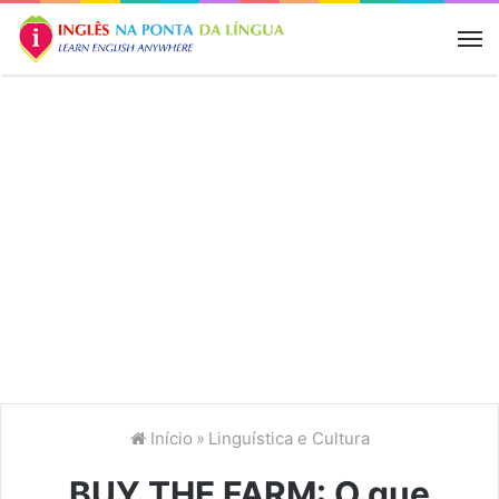
M
Início
»
Linguística e Cultura
BUY THE FARM: O que