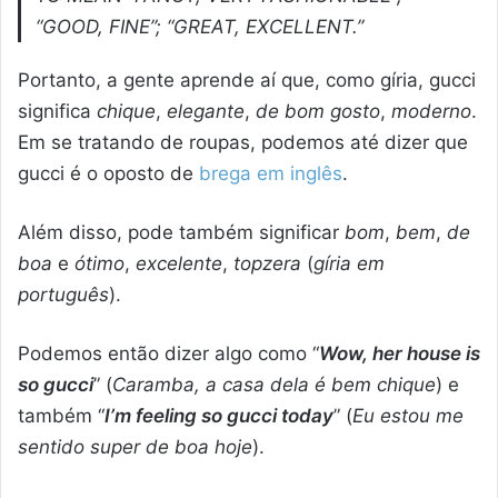
“GOOD, FINE”; “GREAT, EXCELLENT.”
Portanto, a gente aprende aí que, como gíria, gucci
significa
chique
,
elegante
,
de bom gosto
,
moderno
.
Em se tratando de roupas, podemos até dizer que
gucci é o oposto de
brega em inglês
.
Além disso, pode também significar
bom
,
bem
,
de
boa
e
ótimo
,
excelente
,
topzera
(
gíria em
português
).
Podemos então dizer algo como “
Wow, her house is
so gucci
” (
Caramba, a casa dela é bem chique
) e
também “
I’m feeling so gucci today
” (
Eu estou me
sentido super de boa hoje
).