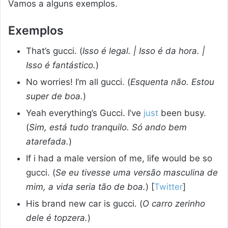
Vamos a alguns exemplos.
Exemplos
That’s gucci. (
Isso é legal. | Isso é da hora. |
Isso é fantástico.
)
No worries! I’m all gucci. (
Esquenta não. Estou
super de boa.
)
Yeah everything’s Gucci. I’ve
just
been busy.
(
Sim, está tudo tranquilo. Só ando bem
atarefada.
)
If i had a male version of me, life would be so
gucci. (
Se eu tivesse uma versão masculina de
mim, a vida seria tão de boa.
) [
Twitter
]
His brand new car is gucci. (
O carro zerinho
dele é topzera.
)