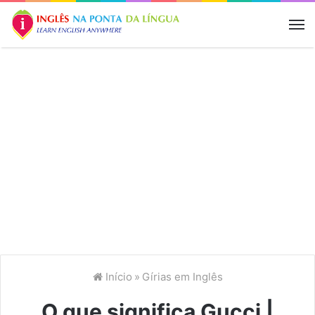
M
Início
»
Gírias em Inglês
O que significa Gucci |