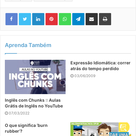
Linkedin
Pinterest
WhatsApp
Telegram
Compartilhar via e-mail
Imprimir
Aprenda Também
Expressão Idiomática: correr
atrás do tempo perdido
03/06/2009
Inglês com Chunks :: Aulas
Grátis de Inglês no YouTube
07/03/2022
O que significa ‘burn
rubber’?