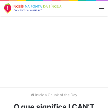
M
Início
»
Chunk of the Day
O que significa I CAN’T