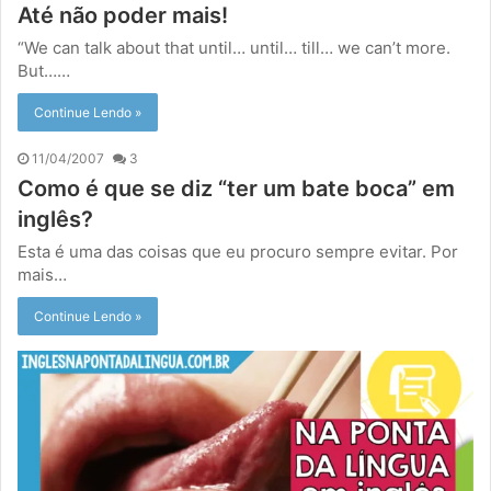
Até não poder mais!
“We can talk about that until… until… till… we can’t more.
But……
Continue Lendo »
11/04/2007
3
Como é que se diz “ter um bate boca” em
inglês?
Esta é uma das coisas que eu procuro sempre evitar. Por
mais…
Continue Lendo »