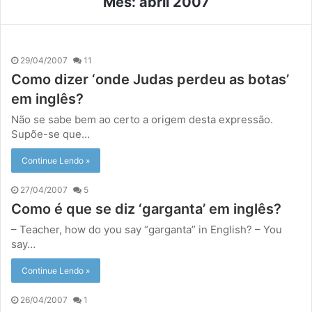
Mês:
abril 2007
29/04/2007
11
Como dizer ‘onde Judas perdeu as botas’
em inglês?
Não se sabe bem ao certo a origem desta expressão.
Supõe-se que…
Continue Lendo »
27/04/2007
5
Como é que se diz ‘garganta’ em inglês?
– Teacher, how do you say “garganta” in English? – You
say…
Continue Lendo »
26/04/2007
1