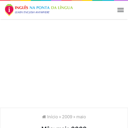
M
Início
»
2009
»
maio