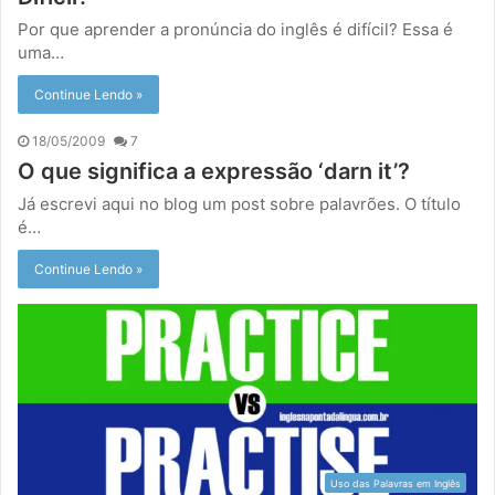
Por que aprender a pronúncia do inglês é difícil? Essa é
uma…
Continue Lendo »
18/05/2009
7
O que significa a expressão ‘darn it’?
Já escrevi aqui no blog um post sobre palavrões. O título
é…
Continue Lendo »
Uso das Palavras em Inglês