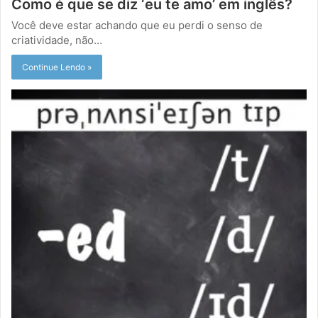
Como é que se diz ‘eu te amo’ em inglês?
Você deve estar achando que eu perdi o senso de
criatividade, não…
Continue Lendo »