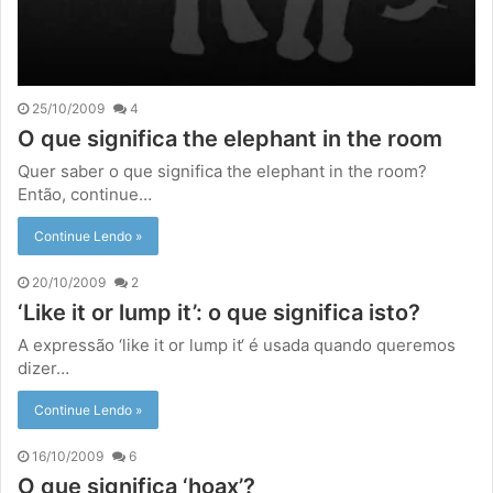
25/10/2009
4
O que significa the elephant in the room
Quer saber o que significa the elephant in the room?
Então, continue…
Continue Lendo »
20/10/2009
2
‘Like it or lump it’: o que significa isto?
A expressão ‘like it or lump it‘ é usada quando queremos
dizer…
Continue Lendo »
16/10/2009
6
O que significa ‘hoax’?