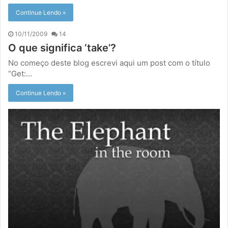
Continue Lendo »
10/11/2009
14
O que significa ‘take’?
No começo deste blog escrevi aqui um post com o título
“Get:…
Continue Lendo »