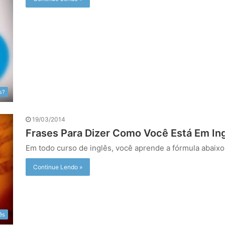
s?
19/03/2014
Frases Para Dizer Como Você Está Em In
Em todo curso de inglês, você aprende a fórmula abaix
Continue Lendo »
ês