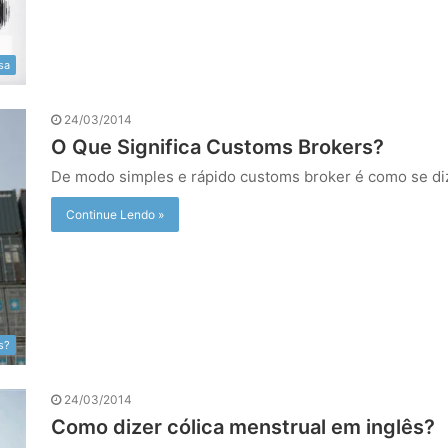
sa
24/03/2014
O Que Significa Customs Brokers?
De modo simples e rápido customs broker é como se d
Continue Lendo »
s?
24/03/2014
Como dizer cólica menstrual em inglês?