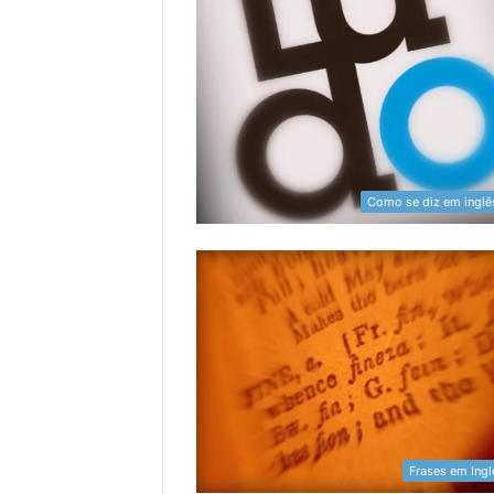
Como se diz em inglê
Frases em Ingl