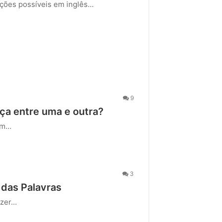
ações possíveis em inglês…
9
ça entre uma e outra?
tem…
3
 das Palavras
izer…