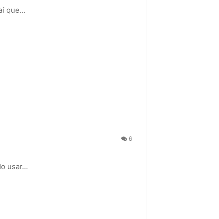
 aí que…
6
do usar…