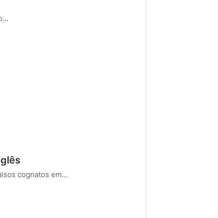
no…
nglês
falsos cognatos em…