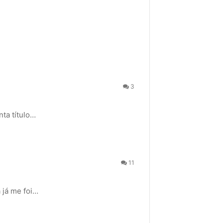
3
nta título…
11
 já me foi…