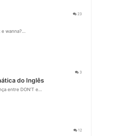
23
nt e wanna?…
3
tica do Inglês
nça entre DON’T e…
12