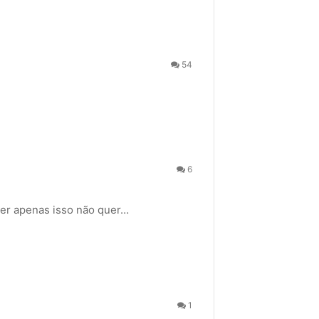
54
6
ber apenas isso não quer…
1