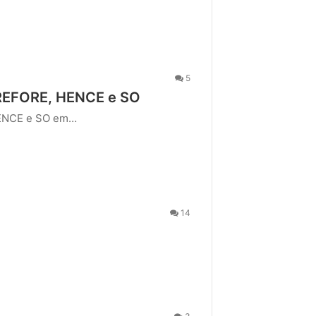
5
EREFORE, HENCE e SO
HENCE e SO em…
14