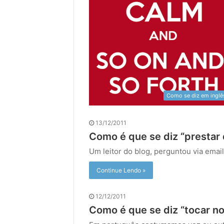
Como se diz em inglê
13/12/2011
Como é que se diz “prestar 
Um leitor do blog, perguntou via ema
Continue Lendo »
12/12/2011
Como é que se diz “tocar no