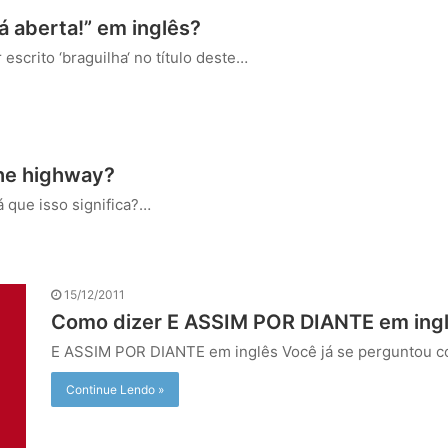
á aberta!” em inglês?
scrito ‘braguilha‘ no título deste…
the highway?
á que isso significa?…
15/12/2011
Como dizer E ASSIM POR DIANTE em ing
E ASSIM POR DIANTE em inglês Você já se perguntou 
Continue Lendo »