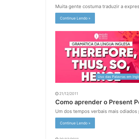
Muita gente costuma traduzir a expres
Continue Lendo »
Uso das Palavras em Ingl
21/12/2011
Como aprender o Present P
Um dos tempos verbais mais odiados 
Continue Lendo »