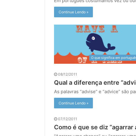
Em português costumamos vez ou outr
Continue Lendo »
O que significa em portuguê
08/12/2011
Qual a diferença entre “advi
As palavras “advise” e “advice” são 
Continue Lendo »
07/12/2011
Como é que se diz “agarrar 