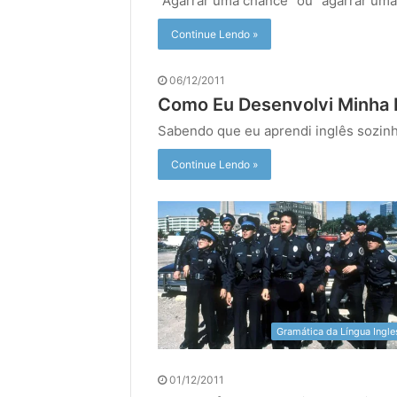
“Agarrar uma chance” ou “agarrar um
Continue Lendo »
06/12/2011
Como Eu Desenvolvi Minha 
Sabendo que eu aprendi inglês sozin
Continue Lendo »
Gramática da Língua Ingle
01/12/2011