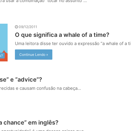
a usar a combinação “tocar no assunto”…
09/12/2011
O que significa a whale of a time?
Uma leitora disse ter ouvido a expressão “a whale of a 
Continue Lendo »
s?
se” e “advice”?
parecidas e causam confusão na cabeça…
a chance” em inglês?