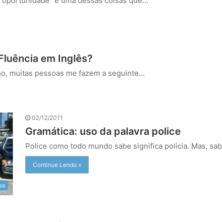
a oportunidade” é uma dessas coisas que…
Fluência em Inglês?
ho, muitas pessoas me fazem a seguinte…
02/12/2011
Gramática: uso da palavra police
Police como todo mundo sabe significa polícia. Mas, sa
Continue Lendo »
sa